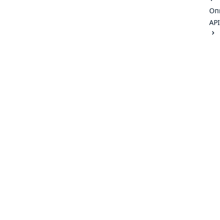
Оп
API