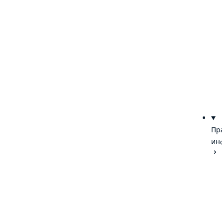
Пр
ин