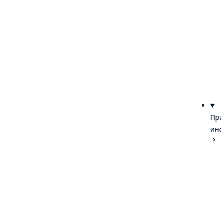
Пр
ин