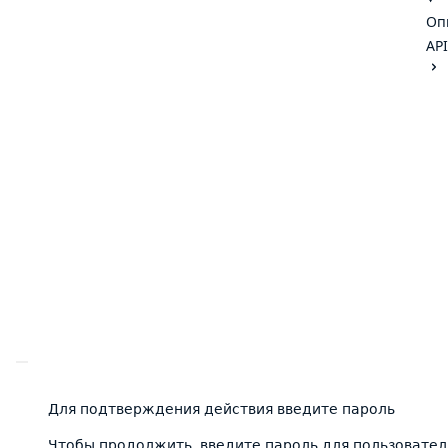
Оп
API
Для подтверждения действия введите пароль
Чтобы продолжить, введите пароль для пользовател