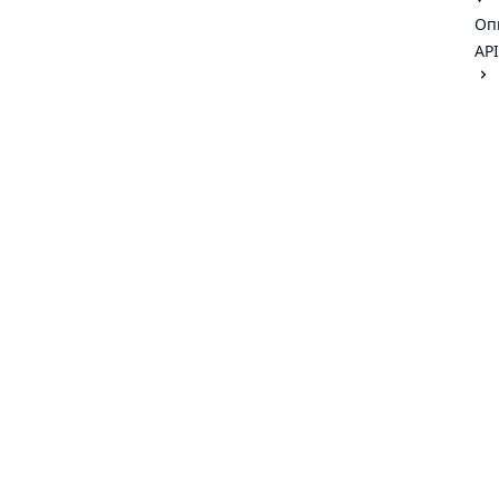
Оп
API