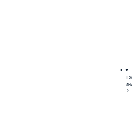
Пр
ин