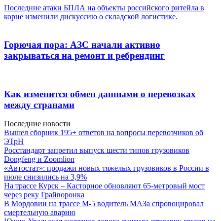
Последние атаки БПЛА на объекты российского ритейла в
корне изменили дискуссию о складской логистике.
Горючая пора: АЗС начали активно
закрываться на ремонт и ребрендинг
Как изменится обмен данными о перевозках
между странами
Последние новости
Вышел сборник 195+ ответов на вопросы перевозчиков об
ЭТрН
Росстандарт запретил выпуск шести типов грузовиков
Dongfeng и Zoomlion
«Автостат»: продажи новых тяжелых грузовиков в России в
июле снизились на 3,9%
На трассе Курск – Касторное обновляют 65-метровый мост
через реку Грайворонка
В Мордовии на трассе М-5 водитель МАЗа спровоцировал
смертельную аварию