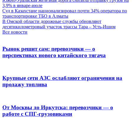
Южно-Уральская железная дорога снизила отправку грузов на
3,9% в январе-июле
Суд в Казахстане национализировал почти 34% оператора по
транспортировке ТБО в Алматы
В Омской области дорожные службы обновляют
десятикилометровый участок трассы Тара – Усть-Ишим
Все новости
Рынок решит сам: перевозчики — о
перспективах нового китайского тягача
Крупные сети АЗС ослабляют ограничения на
продажу топлива
От Москвы до Иркутска: перевозчики — о
работе с СПГ-грузовиками