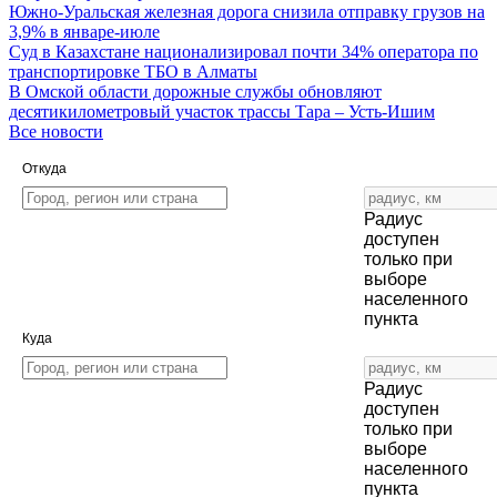
Южно-Уральская железная дорога снизила отправку грузов на
3,9% в январе-июле
Суд в Казахстане национализировал почти 34% оператора по
транспортировке ТБО в Алматы
В Омской области дорожные службы обновляют
десятикилометровый участок трассы Тара – Усть-Ишим
Все новости
Откуда
Радиус
доступен
только при
выборе
населенного
пункта
Куда
Радиус
доступен
только при
выборе
населенного
пункта