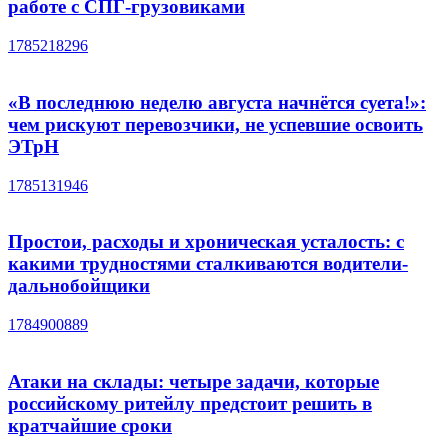
работе с СПГ-грузовиками
1785218296
«В последнюю неделю августа начнётся суета!»:
чем рискуют перевозчики, не успевшие освоить
ЭТрН
1785131946
Простои, расходы и хроническая усталость: с
какими трудностями сталкиваются водители-
дальнобойщики
1784900889
Атаки на склады: четыре задачи, которые
российскому ритейлу предстоит решить в
кратчайшие сроки