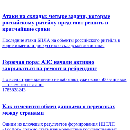
Атаки на склады: четыре задачи, которые
российскому ритейлу предстоит решить в
кратчайшие сроки
Последние атаки БПЛА на объекты российского ритейла в
корне изменили дискуссию о складской логистике.
Горючая пора: АЗС начали активно
закрываться на ремонт и ребрендинг
По всей стране временно не работают уже около 500 заправок
— с чем это связано.
1785828243
Как изменится обмен данными о перевозках
между странами
Одним из ключевых результатов формирования НЦТЛП
«ГосЛог» должно стать взаимодействие государственных