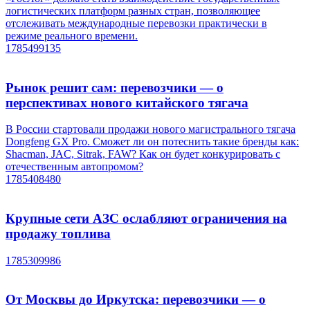
логистических платформ разных стран, позволяющее
отслеживать международные перевозки практически в
режиме реального времени.
1785499135
Рынок решит сам: перевозчики — о
перспективах нового китайского тягача
В России стартовали продажи нового магистрального тягача
Dongfeng GX Pro. Сможет ли он потеснить такие бренды как:
Shacman, JAC, Sitrak, FAW? Как он будет конкурировать с
отечественным автопромом?
1785408480
Крупные сети АЗС ослабляют ограничения на
продажу топлива
1785309986
От Москвы до Иркутска: перевозчики — о