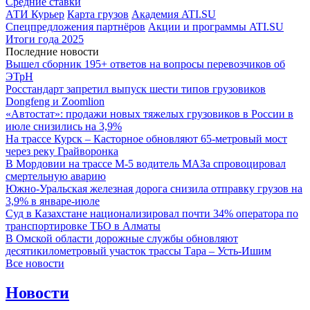
Средние ставки
АТИ Курьер
Карта грузов
Академия ATI.SU
Спецпредложения партнёров
Акции и программы ATI.SU
Итоги года 2025
Последние новости
Вышел сборник 195+ ответов на вопросы перевозчиков об
ЭТрН
Росстандарт запретил выпуск шести типов грузовиков
Dongfeng и Zoomlion
«Автостат»: продажи новых тяжелых грузовиков в России в
июле снизились на 3,9%
На трассе Курск – Касторное обновляют 65-метровый мост
через реку Грайворонка
В Мордовии на трассе М-5 водитель МАЗа спровоцировал
смертельную аварию
Южно-Уральская железная дорога снизила отправку грузов на
3,9% в январе-июле
Суд в Казахстане национализировал почти 34% оператора по
транспортировке ТБО в Алматы
В Омской области дорожные службы обновляют
десятикилометровый участок трассы Тара – Усть-Ишим
Все новости
Новости