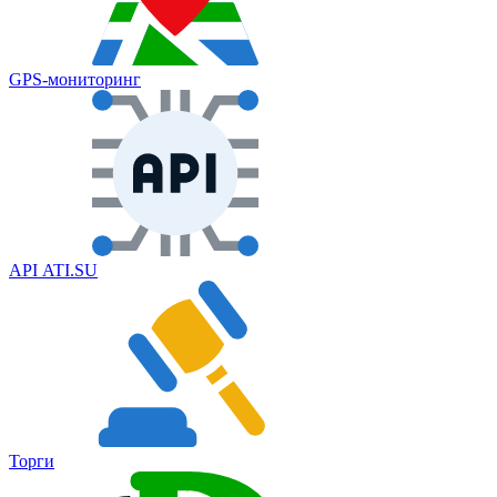
GPS‑мониторинг
API ATI.SU
Торги