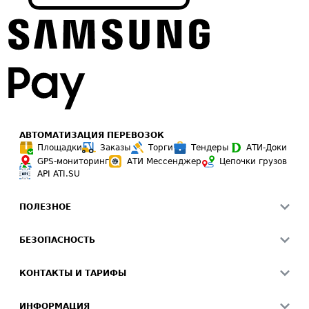
АВТОМАТИЗАЦИЯ ПЕРЕВОЗОК
Площадки
Заказы
Торги
Тендеры
АТИ-Доки
GPS-мониторинг
АТИ Мессенджер
Цепочки грузов
API ATI.SU
ПОЛЕЗНОЕ
Расчет расстояний
БЕЗОПАСНОСТЬ
Академия ATI.SU
ATI.SU о безопасности
Звезды ATI.SU на вашем сайте
КОНТАКТЫ И ТАРИФЫ
Памятка по проверке контрагентов
Индекс ATI.SU FTL РФ
О системе ATI.SU
Светофор+
Средние ставки
ИНФОРМАЦИЯ