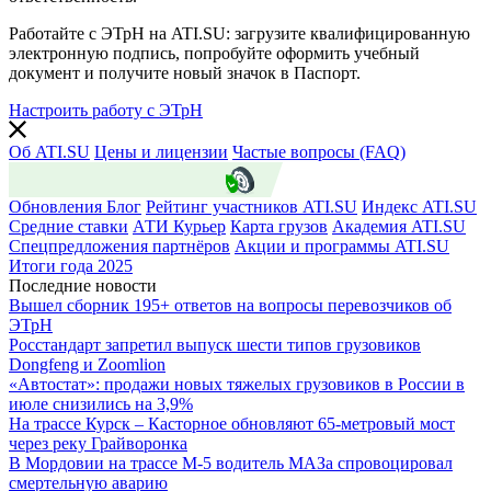
Работайте с ЭТрН на ATI.SU: загрузите квалифицированную
электронную подпись, попробуйте оформить учебный
документ и получите новый значок в Паспорт.
Настроить работу с ЭТрН
Об ATI.SU
Цены и лицензии
Частые вопросы (FAQ)
ATI.SU о безопасности
Обновления
Блог
Рейтинг участников ATI.SU
Индекс ATI.SU
Средние ставки
АТИ Курьер
Карта грузов
Академия ATI.SU
Спецпредложения партнёров
Акции и программы ATI.SU
Итоги года 2025
Последние новости
Вышел сборник 195+ ответов на вопросы перевозчиков об
ЭТрН
Росстандарт запретил выпуск шести типов грузовиков
Dongfeng и Zoomlion
«Автостат»: продажи новых тяжелых грузовиков в России в
июле снизились на 3,9%
На трассе Курск – Касторное обновляют 65-метровый мост
через реку Грайворонка
В Мордовии на трассе М-5 водитель МАЗа спровоцировал
смертельную аварию