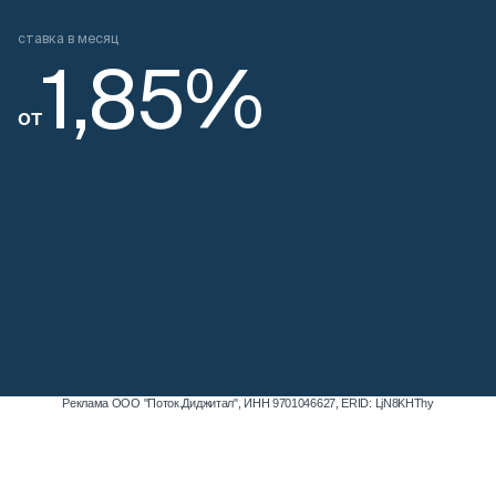
Реклама ООО "Поток.Диджитал", ИНН 9701046627, ERID: LjN8KHThy