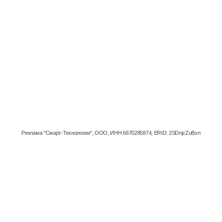
Реклама "Смарт-Технологии", ООО, ИНН 6670285874, ERID: 2SDnjcZuBxn