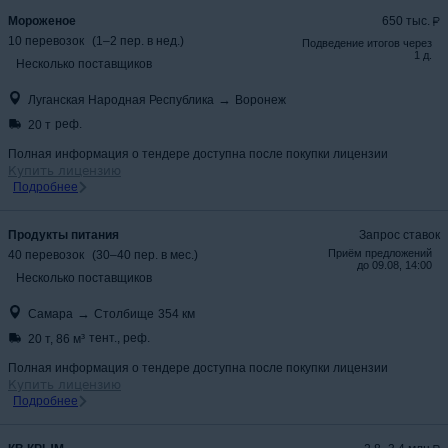
Мороженое
650 тыс.
10
перевозок
(
1
–
2
пер.
в нед.
)
Подведение итогов через
1 д.
Несколько поставщиков
→
Луганская Народная Республика
Воронеж
реф.
20 т
Полная информация о тендере доступна после покупки лицензии
Купить лицензию
Подробнее
Продукты питания
Запрос ставок
Приём предложений
40
перевозок
(
30
–
40
пер.
в мес.
)
до
09.08, 14:00
Несколько поставщиков
→
Самара
Столбище
354
км
тент., реф.
20 т
,
86 м³
Полная информация о тендере доступна после покупки лицензии
Купить лицензию
Подробнее