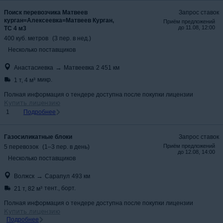
Поиск перевозчика Матвеев
Запрос ставок
курган=Алексеевка=Матвеев Курган,
Приём предложений
до
11.08, 12:00
ТС 4 м3
400
куб. метров
(
3
пер.
в нед.
)
Несколько поставщиков
→
Анастасиевка
Матвеевка
2 451
км
микр.
1 т
,
4 м³
Полная информация о тендере доступна после покупки лицензии
Купить лицензию
1
Подробнее
Газосиликатные блоки
Запрос ставок
Приём предложений
5
перевозок
(
1
–
3
пер.
в день
)
до
12.08, 14:00
Несколько поставщиков
→
Волжск
Сарапул
493
км
тент., борт.
21 т
,
82 м³
Полная информация о тендере доступна после покупки лицензии
Купить лицензию
Подробнее