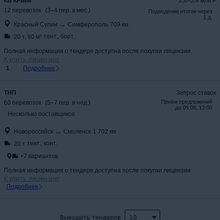
КВ КРЫМ
2,8–3,4 млн
12
перевозок
(
3
–
4
пер.
в мес.
)
Подведение итогов через
1 д.
→
Красный Сулин
Симферополь
709
км
тент., борт.
20 т
,
90 м³
Полная информация о тендере доступна после покупки лицензии
Купить лицензию
1
Подробнее
ТНП
Запрос ставок
Приём предложений
60
перевозок
(
5
–
7
пер.
в нед.
)
до
09.08, 13:00
Несколько поставщиков
→
Новороссийск
Смоленск
1 702
км
тент., конт.
20 т
+
7
вариантов
Полная информация о тендере доступна после покупки лицензии
Купить лицензию
Подробнее
Выводить тендеров
10