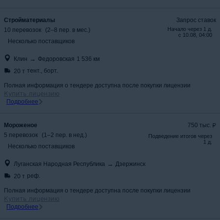
Стройматериалы
Запрос ставок
Начало через
1 д.
10
перевозок
(
2
–
8
пер.
в мес.
)
с
10.08, 04:00
Несколько поставщиков
→
Клин
Федоровская
1 536
км
тент., борт.
20 т
Полная информация о тендере доступна после покупки лицензии
Купить лицензию
Подробнее
Мороженое
750 тыс.
5
перевозок
(
1
–
2
пер.
в нед.
)
Подведение итогов через
1 д.
Несколько поставщиков
→
Луганская Народная Республика
Дзержинск
реф.
20 т
Полная информация о тендере доступна после покупки лицензии
Купить лицензию
Подробнее