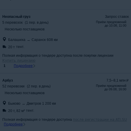
Неопасный груз
Запрос ставок
Приём предложений
5
перевозок
(
1
пер.
в день
)
до
10.08, 11:00
Несколько поставщиков
→
Балашиха
Саранск
608
км
тент.
20 т
Полная информация о тендере доступна после покупки лицензии
Купить лицензию
1
Подробнее
Арбуз
7,5–8,1 млн
Приём предложений
52
перевозки
(
2
пер.
в день
)
до
09.08, 16:00
Несколько поставщиков
→
Быково
Дмитров
1 200
км
тент.
20 т
,
82 м³
Полная информация о тендере доступна
после регистрации на ATI.SU
Подробнее