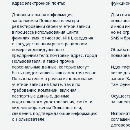
адрес электронной почты;
функцион
Дополнительная информация,
Для связ
заполняемая Пользователем при
пользова
редактировании своей учётной записи
и иной и
в процессе использования Сайта:
но не огр
фамилия, имя, отчество, ИНН, сведения
SMS и бр
о государственном регистрационном
номере индивидуального
Обрабаты
предпринимателя; почтовый адрес, город
пользова
Пользователя, а также прочие
персональные данные, которые могут
Идентифи
быть предоставлены как самостоятельно
числе дл
Пользователем в рамках использования
записи (
учётной записи на Сайте, так и по
там функ
требованию Компании, включая
паспортные данные, данные
Осуществ
водительского удостоверения, фото- и
за лиценз
видеоизображения Пользователя,
сведения, подтверждающие информацию
Исполнят
о Пользователе.
соглашен
договоро