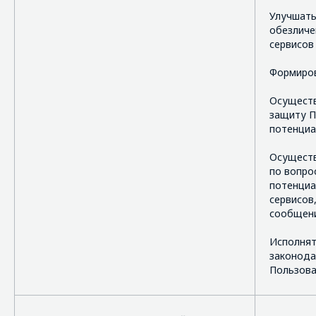
Улучшать
обезличе
сервисов
Формиров
Осуществ
защиту П
потенциа
Осуществ
по вопро
потенциа
сервисов
сообщени
Исполнят
законода
Пользова