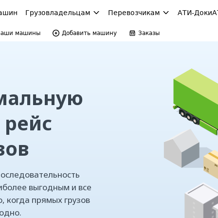
ашин
Грузовладельцам
Перевозчикам
АТИ-Доки
А
Ваши машины
Добавить машину
Заказы
мальную
 рейс
зов
последовательность
иболее выгодным и все
о, когда прямых грузов
одно.