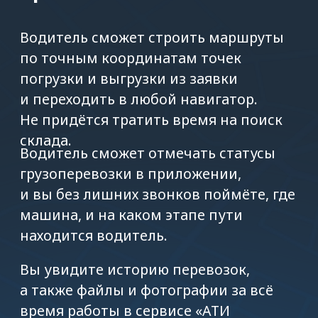
с 09:00 до 18:00 МСК по будням
ФИО
Код ATI.SU
Телефон
+7
Даю согласие на передачу
и обработку моих
персональных
данных
.
ОТПРАВИТЬ