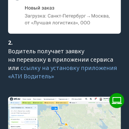
о прибытии на загрузку/разгрузку
и предупреждения об опозданиях.
Преимущества сервиса
GPS-мониторинга
грузового транспорта
от ATI.SU
Отслеживайте любую
перевозку, даже если
вы нашли груз не на ATI.SU