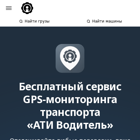
Найти грузы
Найти машины
Бесплатный сервис
GPS-мониторинга
транспорта
«АТИ Водитель»
Отслеживайте любые перевозки, даже
если вы нашли грузы не на сайте
ATI.SU. Просто отправьте заявку
в приложение водителю
и контролируйте транспорт на карте.