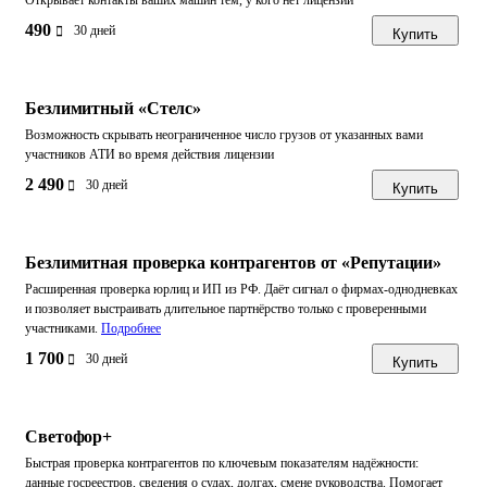
Открывает контакты ваших машин тем, у кого нет лицензии
490
30 дней
Купить
Безлимитный «Стелс»
Возможность скрывать неограниченное число грузов от указанных вами
участников АТИ во время действия лицензии
2 490
30 дней
Купить
Безлимитная проверка контрагентов от «Репутации»
Расширенная проверка юрлиц и ИП из РФ. Даёт сигнал о фирмах-однодневках
и позволяет выстраивать длительное партнёрство только с проверенными
участниками.
Подробнее
1 700
30 дней
Купить
Светофор+
Быстрая проверка контрагентов по ключевым показателям надёжности:
данные госреестров, сведения о судах, долгах, смене руководства. Помогает