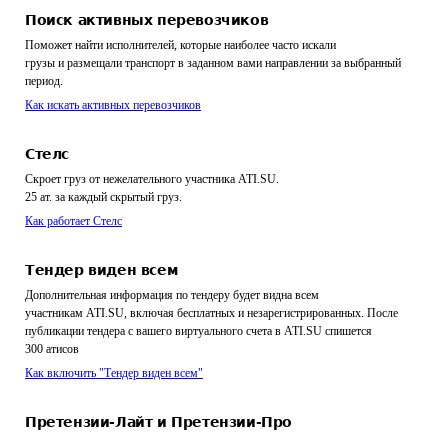
Поиск активных перевозчиков
Поможет найти исполнителей, которые наиболее часто искали
грузы и размещали транспорт в заданном вами направлении за выбранный
период.
Как искать активных перевозчиков
Стелс
Скроет груз от нежелательного участника ATI.SU.
25 ат. за каждый скрытый груз.
Как работает Стелс
Тендер виден всем
Дополнительная информация по тендеру будет видна всем
участникам ATI.SU, включая бесплатных и незарегистрированных. После
публикации тендера с вашего виртуального счета в ATI.SU спишется
300 атисов
Как включить "Тендер виден всем"
Претензии-Лайт и Претензии-Про