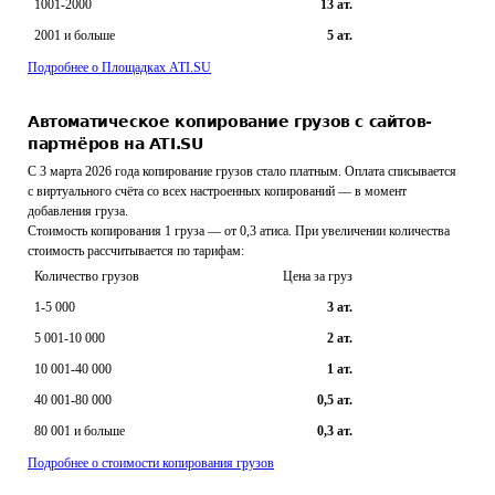
1001-2000
13
ат.
2001
и больше
5
ат.
Подробнее о Площадках ATI.SU
Автоматическое копирование грузов с сайтов-
партнёров на ATI.SU
C 3 марта 2026 года копирование грузов стало платным. Оплата списывается
с виртуального счёта со всех настроенных копирований — в момент
добавления груза.
Стоимость копирования 1 груза — от 0,3 атиса. При увеличении количества
стоимость рассчитывается по тарифам:
Количество грузов
Цена за груз
1-5 000
3
ат.
5 001-10 000
2
ат.
10 001-40 000
1
ат.
40 001-80 000
0,5
ат.
80 001
и больше
0,3
ат.
Подробнее о стоимости копирования грузов