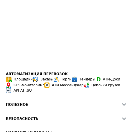
АВТОМАТИЗАЦИЯ ПЕРЕВОЗОК
Площадки
Заказы
Торги
Тендеры
АТИ-Доки
GPS-мониторинг
АТИ Мессенджер
Цепочки грузов
API ATI.SU
ПОЛЕЗНОЕ
Расчет расстояний
БЕЗОПАСНОСТЬ
Академия ATI.SU
ATI.SU о безопасности
Звезды ATI.SU на вашем сайте