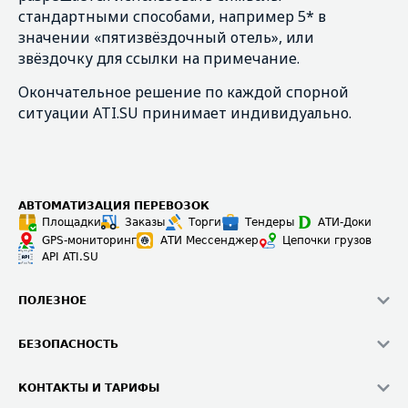
стандартными способами, например 5* в
значении «пятизвёздочный отель», или
звёздочку для ссылки на примечание.
Окончательное решение по каждой спорной
ситуации ATI.SU принимает индивидуально.
АВТОМАТИЗАЦИЯ ПЕРЕВОЗОК
Площадки
Заказы
Торги
Тендеры
АТИ-Доки
GPS-мониторинг
АТИ Мессенджер
Цепочки грузов
API ATI.SU
ПОЛЕЗНОЕ
Расчет расстояний
БЕЗОПАСНОСТЬ
Академия ATI.SU
ATI.SU о безопасности
Звезды ATI.SU на вашем сайте
КОНТАКТЫ И ТАРИФЫ
Памятка по проверке контрагентов
Индекс ATI.SU FTL РФ