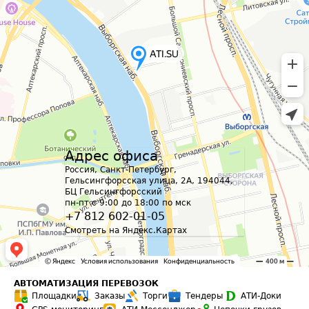
Адрес офиса
Россия, Санкт-Петербург,
Гельсингфорсская улица, 2А, 194044,
БЦ Гельсингфорсский
пн-пт с 9:00 до 18:00 по мск
+7 812 602-01-05
Смотреть на Яндекс.Картах
АВТОМАТИЗАЦИЯ ПЕРЕВОЗОК
Площадки
Заказы
Торги
Тендеры
АТИ-Доки