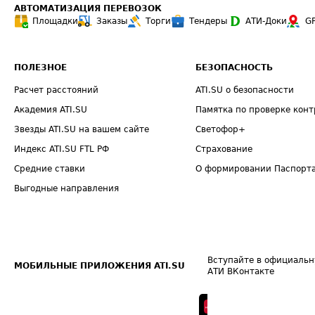
АВТОМАТИЗАЦИЯ ПЕРЕВОЗОК
Площадки
Заказы
Торги
Тендеры
АТИ-Доки
G
ПОЛЕЗНОЕ
БЕЗОПАСНОСТЬ
Расчет расстояний
ATI.SU о безопасности
Академия ATI.SU
Памятка по проверке конт
Звезды ATI.SU на вашем сайте
Светофор+
Индекс ATI.SU FTL РФ
Страхование
Средние ставки
О формировании Паспорт
Выгодные направления
Вступайте в официальн
МОБИЛЬНЫЕ ПРИЛОЖЕНИЯ ATI.SU
АТИ ВКонтакте