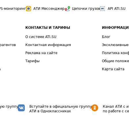
PS-мониторинг
АТИ Мессенджер
Цепочки грузов
API ATI.SU
КОНТАКТЫ И ТАРИФЫ
ИНФОРМАЦИ
О системе ATI.SU
Блог
рагентов
Контактная информация
Эксклюзивные
Реклама на сайте
Политика кон
Тарифы
Общие полож
а
Карта сайта
ую группу
Вступайте в официальную группу
Канал АТИ с 
АТИ в Одноклассниках
по работе с с