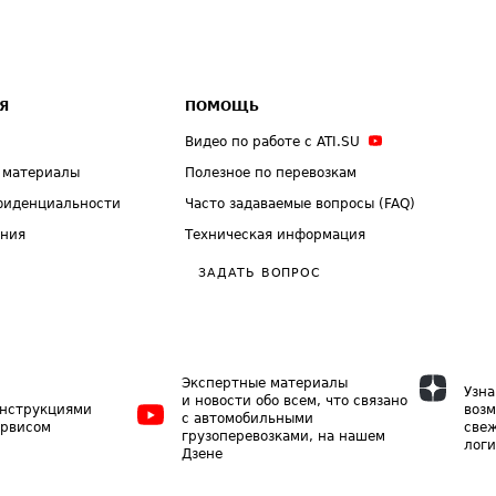
Я
ПОМОЩЬ
Видео по работе с ATI.SU
 материалы
Полезное по перевозкам
фиденциальности
Часто задаваемые вопросы (FAQ)
ения
Техническая информация
ЗАДАТЬ ВОПРОС
Экспертные материалы
Узна
и новости обо всем, что связано
инструкциями
возм
с автомобильными
ервисом
свеж
грузоперевозками, на нашем
логи
Дзене