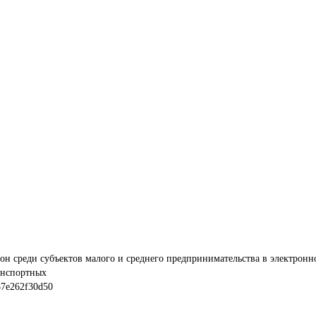
н среди субъектов малого и среднего предпринимательства в электронн
анспортных
87e262f30d50