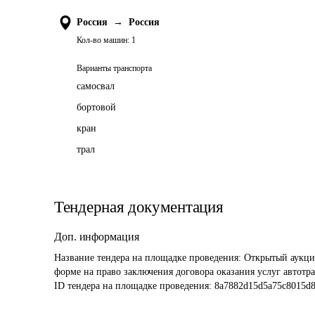
Россия
→
Россия
Кол-во машин:
1
Варианты транспорта
самосвал
бортовой
кран
трал
Тендерная документация
Доп. информация
Название тендера на площадке проведения: 
Открытый аукцио
форме на право заключения договора оказания услуг автотр
ID тендера на площадке проведения: 
8a7882d15d5a75c8015d