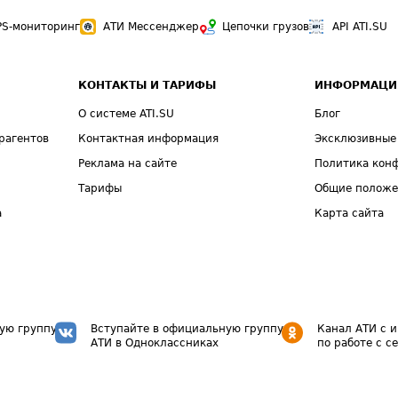
PS-мониторинг
АТИ Мессенджер
Цепочки грузов
API ATI.SU
КОНТАКТЫ И ТАРИФЫ
ИНФОРМАЦИ
О системе ATI.SU
Блог
рагентов
Контактная информация
Эксклюзивные
Реклама на сайте
Политика кон
Тарифы
Общие полож
а
Карта сайта
ую группу
Вступайте в официальную группу
Канал АТИ с 
АТИ в Одноклассниках
по работе с с