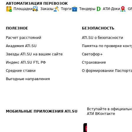
АВТОМАТИЗАЦИЯ ПЕРЕВОЗОК
Площадки
Заказы
Торги
Тендеры
АТИ-Доки
G
ПОЛЕЗНОЕ
БЕЗОПАСНОСТЬ
Расчет расстояний
ATI.SU о безопасности
Академия ATI.SU
Памятка по проверке конт
Звезды ATI.SU на вашем сайте
Светофор+
Индекс ATI.SU FTL РФ
Страхование
Средние ставки
О формировании Паспорт
Выгодные направления
Вступайте в официальн
МОБИЛЬНЫЕ ПРИЛОЖЕНИЯ ATI.SU
АТИ ВКонтакте