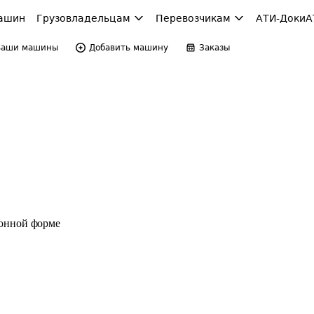
ашин
Грузовладельцам
Перевозчикам
АТИ-Доки
А
Ваши машины
Добавить машину
Заказы
ронной форме