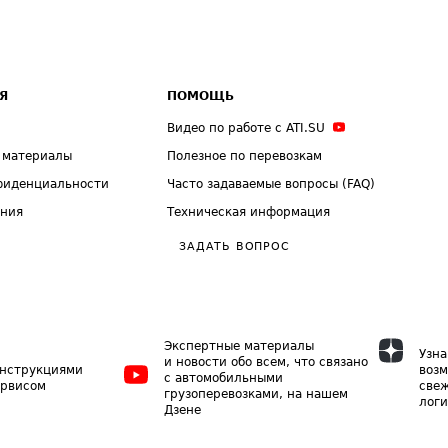
Я
ПОМОЩЬ
Видео по работе с ATI.SU
 материалы
Полезное по перевозкам
фиденциальности
Часто задаваемые вопросы (FAQ)
ения
Техническая информация
ЗАДАТЬ ВОПРОС
Экспертные материалы
Узна
и новости обо всем, что связано
инструкциями
возм
с автомобильными
ервисом
свеж
грузоперевозками, на нашем
логи
Дзене