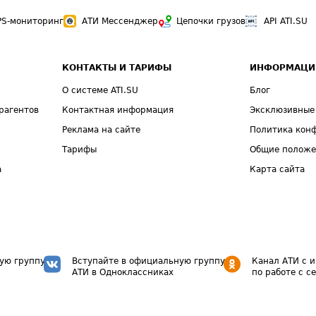
PS-мониторинг
АТИ Мессенджер
Цепочки грузов
API ATI.SU
КОНТАКТЫ И ТАРИФЫ
ИНФОРМАЦИ
О системе ATI.SU
Блог
рагентов
Контактная информация
Эксклюзивные
Реклама на сайте
Политика кон
Тарифы
Общие полож
а
Карта сайта
ую группу
Вступайте в официальную группу
Канал АТИ с 
АТИ в Одноклассниках
по работе с с