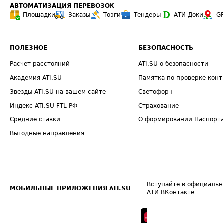
АВТОМАТИЗАЦИЯ ПЕРЕВОЗОК
Площадки
Заказы
Торги
Тендеры
АТИ-Доки
G
ПОЛЕЗНОЕ
БЕЗОПАСНОСТЬ
Расчет расстояний
ATI.SU о безопасности
Академия ATI.SU
Памятка по проверке конт
Звезды ATI.SU на вашем сайте
Светофор+
Индекс ATI.SU FTL РФ
Страхование
Средние ставки
О формировании Паспорт
Выгодные направления
Вступайте в официальн
МОБИЛЬНЫЕ ПРИЛОЖЕНИЯ ATI.SU
АТИ ВКонтакте