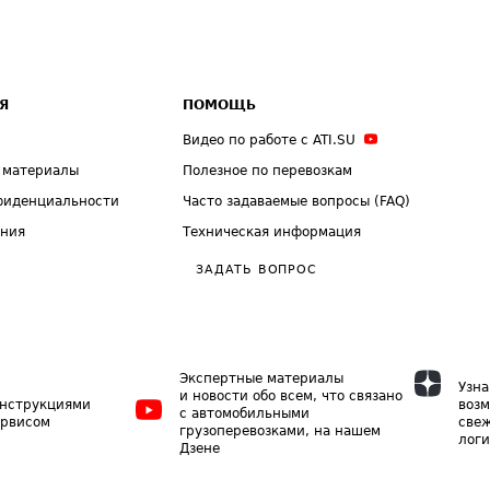
Я
ПОМОЩЬ
Видео по работе с ATI.SU
 материалы
Полезное по перевозкам
фиденциальности
Часто задаваемые вопросы (FAQ)
ения
Техническая информация
ЗАДАТЬ ВОПРОС
Экспертные материалы
Узна
и новости обо всем, что связано
инструкциями
возм
с автомобильными
ервисом
свеж
грузоперевозками, на нашем
логи
Дзене