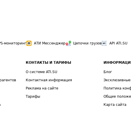
PS-мониторинг
АТИ Мессенджер
Цепочки грузов
API ATI.SU
КОНТАКТЫ И ТАРИФЫ
ИНФОРМАЦИ
О системе ATI.SU
Блог
рагентов
Контактная информация
Эксклюзивные
Реклама на сайте
Политика кон
Тарифы
Общие полож
а
Карта сайта