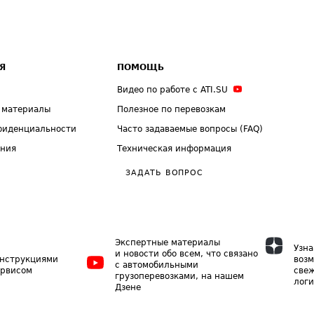
Я
ПОМОЩЬ
Видео по работе с ATI.SU
 материалы
Полезное по перевозкам
фиденциальности
Часто задаваемые вопросы (FAQ)
ения
Техническая информация
ЗАДАТЬ ВОПРОС
Экспертные материалы
Узна
и новости обо всем, что связано
инструкциями
возм
с автомобильными
ервисом
свеж
грузоперевозками, на нашем
логи
Дзене