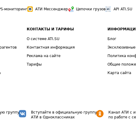
PS-мониторинг
АТИ Мессенджер
Цепочки грузов
API ATI.SU
КОНТАКТЫ И ТАРИФЫ
ИНФОРМАЦИ
О системе ATI.SU
Блог
рагентов
Контактная информация
Эксклюзивные
Реклама на сайте
Политика кон
Тарифы
Общие полож
а
Карта сайта
ую группу
Вступайте в официальную группу
Канал АТИ с 
АТИ в Одноклассниках
по работе с с