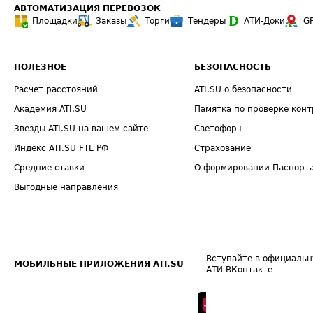
АВТОМАТИЗАЦИЯ ПЕРЕВОЗОК
Площадки
Заказы
Торги
Тендеры
АТИ-Доки
G
ПОЛЕЗНОЕ
БЕЗОПАСНОСТЬ
Расчет расстояний
ATI.SU о безопасности
Академия ATI.SU
Памятка по проверке конт
Звезды ATI.SU на вашем сайте
Светофор+
Индекс ATI.SU FTL РФ
Страхование
Средние ставки
О формировании Паспорт
Выгодные направления
Вступайте в официальн
МОБИЛЬНЫЕ ПРИЛОЖЕНИЯ ATI.SU
АТИ ВКонтакте