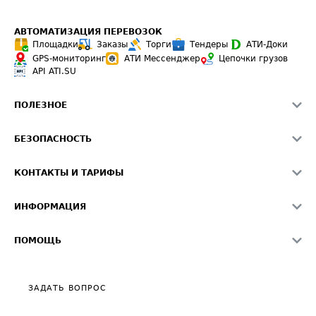
АВТОМАТИЗАЦИЯ ПЕРЕВОЗОК
Площадки
Заказы
Торги
Тендеры
АТИ-Доки
GPS-мониторинг
АТИ Мессенджер
Цепочки грузов
API ATI.SU
ПОЛЕЗНОЕ
Расчет расстояний
БЕЗОПАСНОСТЬ
Академия ATI.SU
ATI.SU о безопасности
Звезды ATI.SU на вашем сайте
КОНТАКТЫ И ТАРИФЫ
Памятка по проверке контрагентов
Индекс ATI.SU FTL РФ
О системе ATI.SU
Светофор+
Средние ставки
ИНФОРМАЦИЯ
Контактная информация
Страхование
Выгодные направления
Блог
Реклама на сайте
О формировании Паспорта
ПОМОЩЬ
Эксклюзивные материалы
Тарифы
Видео по работе с ATI.SU
Политика конфиденциальности
Полезное по перевозкам
Общие положения
ЗАДАТЬ ВОПРОС
Часто задаваемые вопросы (FAQ)
Карта сайта