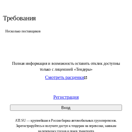
Требования
Несколько поставщиков
Полная информация и возможность оставить отклик доступны
только с лицензией «Тендеры»
Смотреть расценки
Регистрация
Вход
ATI.SU — крупнейшая в России биржа автомобильных грузоперевозок.
Зарегистрируйтесь и получите доступ к тендерам на перевозки, заявкам
на перевозку грузов и поиск транспорта