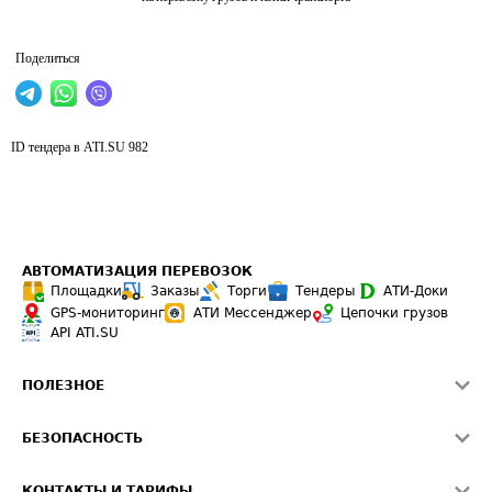
Поделиться
ID тендера в ATI.SU
982
АВТОМАТИЗАЦИЯ ПЕРЕВОЗОК
Площадки
Заказы
Торги
Тендеры
АТИ-Доки
GPS-мониторинг
АТИ Мессенджер
Цепочки грузов
API ATI.SU
ПОЛЕЗНОЕ
Расчет расстояний
БЕЗОПАСНОСТЬ
Академия ATI.SU
ATI.SU о безопасности
Звезды ATI.SU на вашем сайте
КОНТАКТЫ И ТАРИФЫ