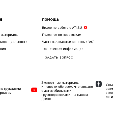
Я
ПОМОЩЬ
Видео по работе с ATI.SU
 материалы
Полезное по перевозкам
фиденциальности
Часто задаваемые вопросы (FAQ)
ения
Техническая информация
ЗАДАТЬ ВОПРОС
Экспертные материалы
Узна
и новости обо всем, что связано
инструкциями
возм
с автомобильными
ервисом
свеж
грузоперевозками, на нашем
логи
Дзене