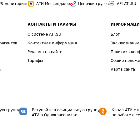
PS-мониторинг
АТИ Мессенджер
Цепочки грузов
API ATI.SU
КОНТАКТЫ И ТАРИФЫ
ИНФОРМАЦИ
О системе ATI.SU
Блог
рагентов
Контактная информация
Эксклюзивные
Реклама на сайте
Политика кон
Тарифы
Общие полож
а
Карта сайта
ую группу
Вступайте в официальную группу
Канал АТИ с 
АТИ в Одноклассниках
по работе с с