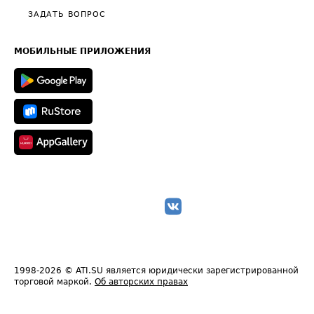
Полезное по перевозкам
Общие положения
ЗАДАТЬ ВОПРОС
Часто задаваемые вопросы (FAQ)
Карта сайта
Техническая информация
МОБИЛЬНЫЕ ПРИЛОЖЕНИЯ
1998-2026
© ATI.SU является юридически зарегистрированной
торговой маркой.
Об авторских правах