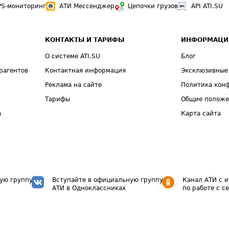
PS-мониторинг
АТИ Мессенджер
Цепочки грузов
API ATI.SU
КОНТАКТЫ И ТАРИФЫ
ИНФОРМАЦИ
О системе ATI.SU
Блог
рагентов
Контактная информация
Эксклюзивные
Реклама на сайте
Политика кон
Тарифы
Общие полож
а
Карта сайта
ую группу
Вступайте в официальную группу
Канал АТИ с 
АТИ в Одноклассниках
по работе с с