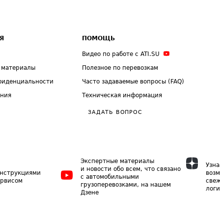
Я
ПОМОЩЬ
Видео по работе с ATI.SU
 материалы
Полезное по перевозкам
фиденциальности
Часто задаваемые вопросы (FAQ)
ения
Техническая информация
ЗАДАТЬ ВОПРОС
Экспертные материалы
Узна
и новости обо всем, что связано
инструкциями
возм
с автомобильными
ервисом
свеж
грузоперевозками, на нашем
логи
Дзене