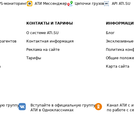
PS-мониторинг
АТИ Мессенджер
Цепочки грузов
API ATI.SU
КОНТАКТЫ И ТАРИФЫ
ИНФОРМАЦИ
О системе ATI.SU
Блог
рагентов
Контактная информация
Эксклюзивные
Реклама на сайте
Политика кон
Тарифы
Общие полож
а
Карта сайта
ую группу
Вступайте в официальную группу
Канал АТИ с 
АТИ в Одноклассниках
по работе с с