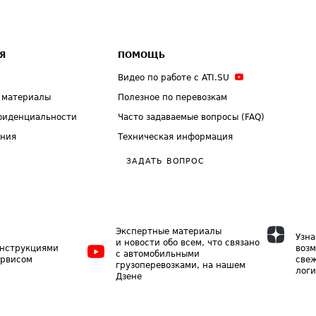
Я
ПОМОЩЬ
Видео по работе с ATI.SU
 материалы
Полезное по перевозкам
фиденциальности
Часто задаваемые вопросы (FAQ)
ения
Техническая информация
ЗАДАТЬ ВОПРОС
Экспертные материалы
Узна
и новости обо всем, что связано
инструкциями
возм
с автомобильными
ервисом
свеж
грузоперевозками, на нашем
логи
Дзене