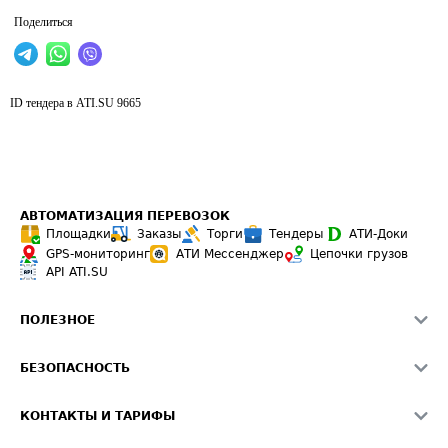
Поделиться
ID тендера в ATI.SU
9665
АВТОМАТИЗАЦИЯ ПЕРЕВОЗОК
Площадки
Заказы
Торги
Тендеры
АТИ-Доки
GPS-мониторинг
АТИ Мессенджер
Цепочки грузов
API ATI.SU
ПОЛЕЗНОЕ
Расчет расстояний
БЕЗОПАСНОСТЬ
Академия ATI.SU
ATI.SU о безопасности
Звезды ATI.SU на вашем сайте
КОНТАКТЫ И ТАРИФЫ
Памятка по проверке контрагентов
Индекс ATI.SU FTL РФ