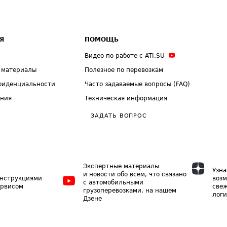
Я
ПОМОЩЬ
Видео по работе с ATI.SU
 материалы
Полезное по перевозкам
фиденциальности
Часто задаваемые вопросы (FAQ)
ения
Техническая информация
ЗАДАТЬ ВОПРОС
Экспертные материалы
Узна
и новости обо всем, что связано
инструкциями
возм
с автомобильными
ервисом
свеж
грузоперевозками, на нашем
логи
Дзене