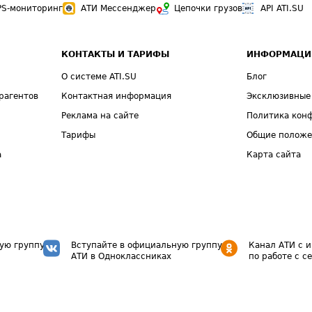
PS-мониторинг
АТИ Мессенджер
Цепочки грузов
API ATI.SU
КОНТАКТЫ И ТАРИФЫ
ИНФОРМАЦИ
О системе ATI.SU
Блог
рагентов
Контактная информация
Эксклюзивные
Реклама на сайте
Политика кон
Тарифы
Общие полож
а
Карта сайта
ую группу
Вступайте в официальную группу
Канал АТИ с 
АТИ в Одноклассниках
по работе с с