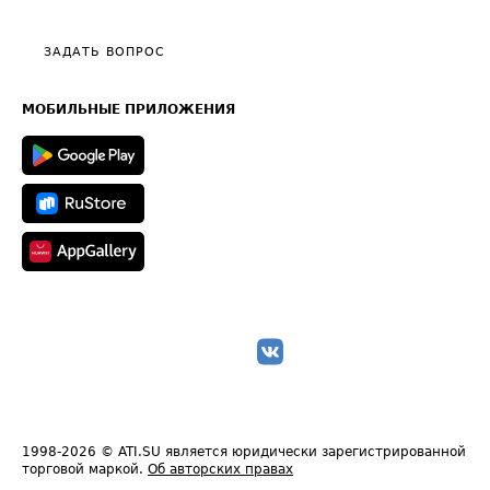
Тарифы
Видео по работе с ATI.SU
Политика конфиденциальности
Полезное по перевозкам
Общие положения
ЗАДАТЬ ВОПРОС
Часто задаваемые вопросы (FAQ)
Карта сайта
Техническая информация
МОБИЛЬНЫЕ ПРИЛОЖЕНИЯ
1998-2026
© ATI.SU является юридически зарегистрированной
торговой маркой.
Об авторских правах