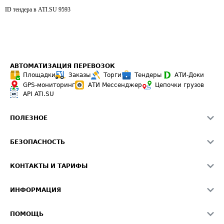
ID тендера в ATI.SU
9593
АВТОМАТИЗАЦИЯ ПЕРЕВОЗОК
Площадки
Заказы
Торги
Тендеры
АТИ-Доки
GPS-мониторинг
АТИ Мессенджер
Цепочки грузов
API ATI.SU
ПОЛЕЗНОЕ
Расчет расстояний
БЕЗОПАСНОСТЬ
Академия ATI.SU
ATI.SU о безопасности
Звезды ATI.SU на вашем сайте
КОНТАКТЫ И ТАРИФЫ
Памятка по проверке контрагентов
Индекс ATI.SU FTL РФ
О системе ATI.SU
Светофор+
Средние ставки
ИНФОРМАЦИЯ
Контактная информация
Страхование
Выгодные направления
Блог
Реклама на сайте
О формировании Паспорта
ПОМОЩЬ
Эксклюзивные материалы