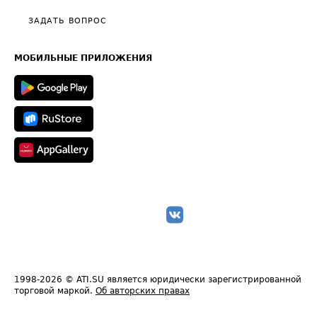
Политика конфиденциальности
Полезное по перевозкам
Общие положения
ЗАДАТЬ ВОПРОС
Часто задаваемые вопросы (FAQ)
Карта сайта
Техническая информация
МОБИЛЬНЫЕ ПРИЛОЖЕНИЯ
1998-2026
© ATI.SU является юридически зарегистрированной
торговой маркой.
Об авторских правах