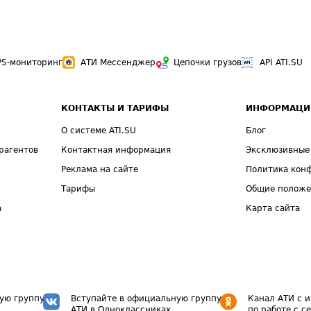
PS-мониторинг
АТИ Мессенджер
Цепочки грузов
API ATI.SU
КОНТАКТЫ И ТАРИФЫ
ИНФОРМАЦИ
О системе ATI.SU
Блог
рагентов
Контактная информация
Эксклюзивные
Реклама на сайте
Политика кон
Тарифы
Общие полож
а
Карта сайта
ую группу
Вступайте в официальную группу
Канал АТИ с 
АТИ в Одноклассниках
по работе с с