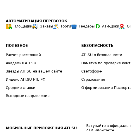
АВТОМАТИЗАЦИЯ ПЕРЕВОЗОК
Площадки
Заказы
Торги
Тендеры
АТИ-Доки
G
ПОЛЕЗНОЕ
БЕЗОПАСНОСТЬ
Расчет расстояний
ATI.SU о безопасности
Академия ATI.SU
Памятка по проверке конт
Звезды ATI.SU на вашем сайте
Светофор+
Индекс ATI.SU FTL РФ
Страхование
Средние ставки
О формировании Паспорт
Выгодные направления
Вступайте в официальн
МОБИЛЬНЫЕ ПРИЛОЖЕНИЯ ATI.SU
АТИ ВКонтакте