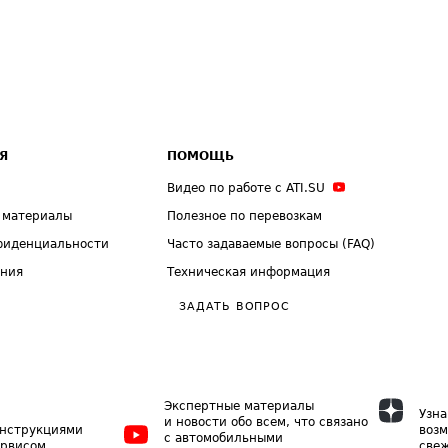
Я
ПОМОЩЬ
Видео по работе с ATI.SU
 материалы
Полезное по перевозкам
фиденциальности
Часто задаваемые вопросы (FAQ)
ения
Техническая информация
ЗАДАТЬ ВОПРОС
Экспертные материалы
Узна
и новости обо всем, что связано
инструкциями
возм
с автомобильными
ервисом
свеж