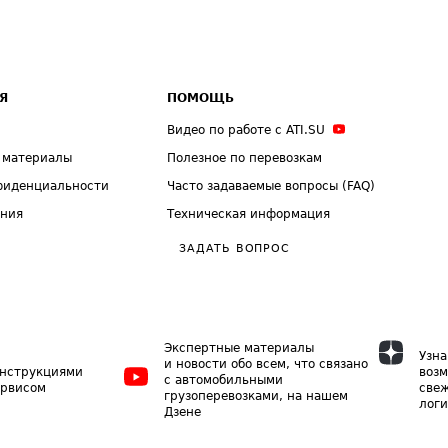
Я
ПОМОЩЬ
Видео по работе с ATI.SU
 материалы
Полезное по перевозкам
фиденциальности
Часто задаваемые вопросы (FAQ)
ения
Техническая информация
ЗАДАТЬ ВОПРОС
Экспертные материалы
Узна
и новости обо всем, что связано
инструкциями
возм
с автомобильными
ервисом
свеж
грузоперевозками, на нашем
логи
Дзене