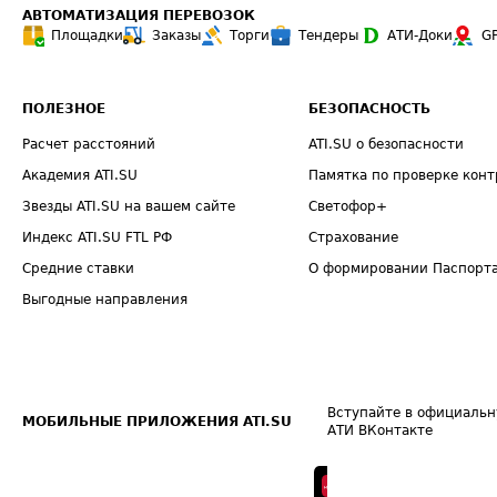
АВТОМАТИЗАЦИЯ ПЕРЕВОЗОК
Площадки
Заказы
Торги
Тендеры
АТИ-Доки
G
ПОЛЕЗНОЕ
БЕЗОПАСНОСТЬ
Расчет расстояний
ATI.SU о безопасности
Академия ATI.SU
Памятка по проверке конт
Звезды ATI.SU на вашем сайте
Светофор+
Индекс ATI.SU FTL РФ
Страхование
Средние ставки
О формировании Паспорт
Выгодные направления
Вступайте в официальн
МОБИЛЬНЫЕ ПРИЛОЖЕНИЯ ATI.SU
АТИ ВКонтакте