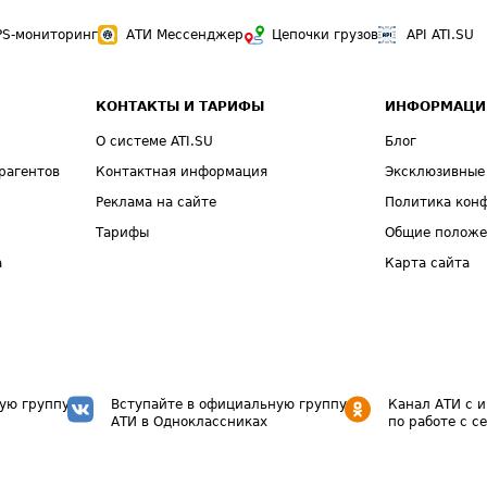
PS-мониторинг
АТИ Мессенджер
Цепочки грузов
API ATI.SU
КОНТАКТЫ И ТАРИФЫ
ИНФОРМАЦИ
О системе ATI.SU
Блог
рагентов
Контактная информация
Эксклюзивные
Реклама на сайте
Политика кон
Тарифы
Общие полож
а
Карта сайта
ую группу
Вступайте в официальную группу
Канал АТИ с 
АТИ в Одноклассниках
по работе с с