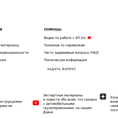
Я
ПОМОЩЬ
Видео по работе с ATI.SU
 материалы
Полезное по перевозкам
фиденциальности
Часто задаваемые вопросы (FAQ)
ения
Техническая информация
ЗАДАТЬ ВОПРОС
Экспертные материалы
Узна
и новости обо всем, что связано
инструкциями
возм
с автомобильными
ервисом
свеж
грузоперевозками, на нашем
логи
Дзене