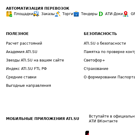
АВТОМАТИЗАЦИЯ ПЕРЕВОЗОК
Площадки
Заказы
Торги
Тендеры
АТИ-Доки
G
ПОЛЕЗНОЕ
БЕЗОПАСНОСТЬ
Расчет расстояний
ATI.SU о безопасности
Академия ATI.SU
Памятка по проверке конт
Звезды ATI.SU на вашем сайте
Светофор+
Индекс ATI.SU FTL РФ
Страхование
Средние ставки
О формировании Паспорт
Выгодные направления
Вступайте в официальн
МОБИЛЬНЫЕ ПРИЛОЖЕНИЯ ATI.SU
АТИ ВКонтакте