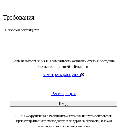
Требования
Несколько поставщиков
Полная информация и возможность оставить отклик доступны
только с лицензией «Тендеры»
Смотреть расценки
Регистрация
Вход
ATI.SU — крупнейшая в России биржа автомобильных грузоперевозок.
Зарегистрируйтесь и получите доступ к тендерам на перевозки, заявкам
на перевозку грузов и поиск транспорта