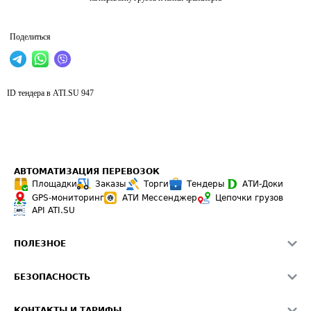
Поделиться
ID тендера в ATI.SU
947
АВТОМАТИЗАЦИЯ ПЕРЕВОЗОК
Площадки
Заказы
Торги
Тендеры
АТИ-Доки
GPS-мониторинг
АТИ Мессенджер
Цепочки грузов
API ATI.SU
ПОЛЕЗНОЕ
Расчет расстояний
БЕЗОПАСНОСТЬ
Академия ATI.SU
ATI.SU о безопасности
Звезды ATI.SU на вашем сайте
КОНТАКТЫ И ТАРИФЫ