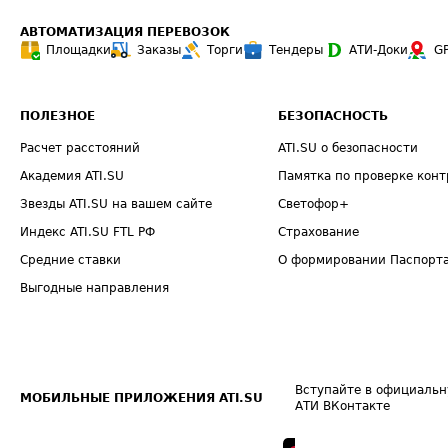
АВТОМАТИЗАЦИЯ ПЕРЕВОЗОК
Площадки
Заказы
Торги
Тендеры
АТИ-Доки
G
ПОЛЕЗНОЕ
БЕЗОПАСНОСТЬ
Расчет расстояний
ATI.SU о безопасности
Академия ATI.SU
Памятка по проверке конт
Звезды ATI.SU на вашем сайте
Светофор+
Индекс ATI.SU FTL РФ
Страхование
Средние ставки
О формировании Паспорт
Выгодные направления
Вступайте в официальн
МОБИЛЬНЫЕ ПРИЛОЖЕНИЯ ATI.SU
АТИ ВКонтакте