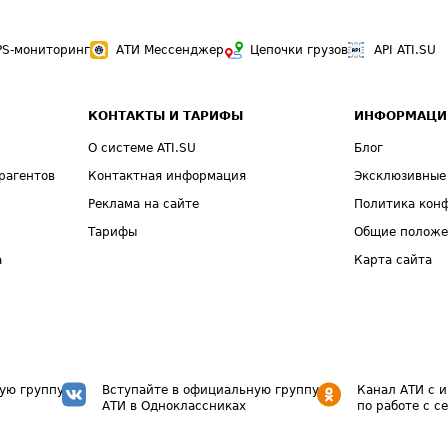
PS-мониторинг
АТИ Мессенджер
Цепочки грузов
API ATI.SU
КОНТАКТЫ И ТАРИФЫ
ИНФОРМАЦИ
О системе ATI.SU
Блог
рагентов
Контактная информация
Эксклюзивные
Реклама на сайте
Политика кон
Тарифы
Общие полож
а
Карта сайта
ую группу
Вступайте в официальную группу
Канал АТИ с 
АТИ в Одноклассниках
по работе с с