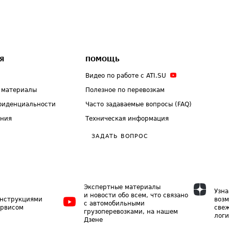
Я
ПОМОЩЬ
Видео по работе с ATI.SU
 материалы
Полезное по перевозкам
фиденциальности
Часто задаваемые вопросы (FAQ)
ения
Техническая информация
ЗАДАТЬ ВОПРОС
Экспертные материалы
Узна
и новости обо всем, что связано
инструкциями
возм
с автомобильными
ервисом
свеж
грузоперевозками, на нашем
логи
Дзене