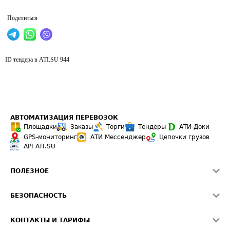
Поделиться
ID тендера в ATI.SU
944
АВТОМАТИЗАЦИЯ ПЕРЕВОЗОК
Площадки
Заказы
Торги
Тендеры
АТИ-Доки
GPS-мониторинг
АТИ Мессенджер
Цепочки грузов
API ATI.SU
ПОЛЕЗНОЕ
Расчет расстояний
БЕЗОПАСНОСТЬ
Академия ATI.SU
ATI.SU о безопасности
Звезды ATI.SU на вашем сайте
КОНТАКТЫ И ТАРИФЫ
Памятка по проверке контрагентов