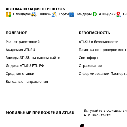
АВТОМАТИЗАЦИЯ ПЕРЕВОЗОК
Площадки
Заказы
Торги
Тендеры
АТИ-Доки
G
ПОЛЕЗНОЕ
БЕЗОПАСНОСТЬ
Расчет расстояний
ATI.SU о безопасности
Академия ATI.SU
Памятка по проверке конт
Звезды ATI.SU на вашем сайте
Светофор+
Индекс ATI.SU FTL РФ
Страхование
Средние ставки
О формировании Паспорт
Выгодные направления
Вступайте в официальн
МОБИЛЬНЫЕ ПРИЛОЖЕНИЯ ATI.SU
АТИ ВКонтакте