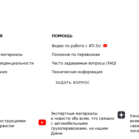
Я
ПОМОЩЬ
Видео по работе с ATI.SU
 материалы
Полезное по перевозкам
фиденциальности
Часто задаваемые вопросы (FAQ)
ения
Техническая информация
ЗАДАТЬ ВОПРОС
Экспертные материалы
Узна
и новости обо всем, что связано
инструкциями
возм
с автомобильными
ервисом
свеж
грузоперевозками, на нашем
логи
Дзене