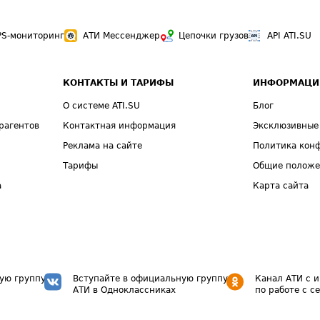
PS-мониторинг
АТИ Мессенджер
Цепочки грузов
API ATI.SU
КОНТАКТЫ И ТАРИФЫ
ИНФОРМАЦИ
О системе ATI.SU
Блог
рагентов
Контактная информация
Эксклюзивные
Реклама на сайте
Политика кон
Тарифы
Общие полож
а
Карта сайта
ую группу
Вступайте в официальную группу
Канал АТИ с 
АТИ в Одноклассниках
по работе с с