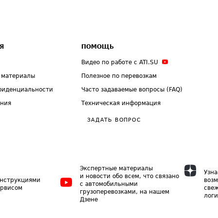
Я
ПОМОЩЬ
Видео по работе с ATI.SU
 материалы
Полезное по перевозкам
фиденциальности
Часто задаваемые вопросы (FAQ)
ения
Техническая информация
ЗАДАТЬ ВОПРОС
Экспертные материалы
Узна
и новости обо всем, что связано
инструкциями
возм
с автомобильными
ервисом
свеж
грузоперевозками, на нашем
логи
Дзене