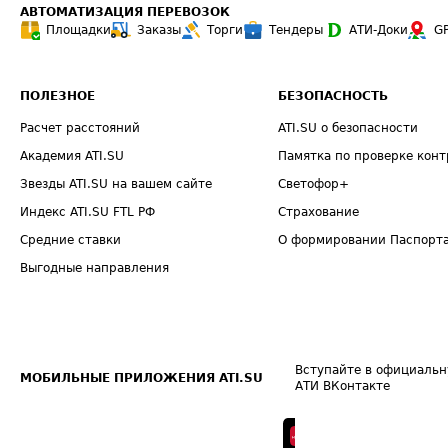
АВТОМАТИЗАЦИЯ ПЕРЕВОЗОК
Площадки
Заказы
Торги
Тендеры
АТИ-Доки
G
ПОЛЕЗНОЕ
БЕЗОПАСНОСТЬ
Расчет расстояний
ATI.SU о безопасности
Академия ATI.SU
Памятка по проверке конт
Звезды ATI.SU на вашем сайте
Светофор+
Индекс ATI.SU FTL РФ
Страхование
Средние ставки
О формировании Паспорт
Выгодные направления
Вступайте в официальн
МОБИЛЬНЫЕ ПРИЛОЖЕНИЯ ATI.SU
АТИ ВКонтакте