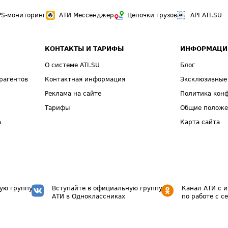
PS-мониторинг
АТИ Мессенджер
Цепочки грузов
API ATI.SU
КОНТАКТЫ И ТАРИФЫ
ИНФОРМАЦИ
О системе ATI.SU
Блог
рагентов
Контактная информация
Эксклюзивные
Реклама на сайте
Политика кон
Тарифы
Общие полож
а
Карта сайта
ую группу
Вступайте в официальную группу
Канал АТИ с 
АТИ в Одноклассниках
по работе с с