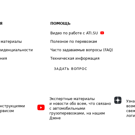
Я
ПОМОЩЬ
Видео по работе с ATI.SU
 материалы
Полезное по перевозкам
фиденциальности
Часто задаваемые вопросы (FAQ)
ения
Техническая информация
ЗАДАТЬ ВОПРОС
Экспертные материалы
Узна
и новости обо всем, что связано
инструкциями
возм
с автомобильными
ервисом
свеж
грузоперевозками, на нашем
логи
Дзене