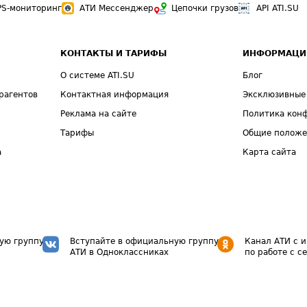
PS-мониторинг
АТИ Мессенджер
Цепочки грузов
API ATI.SU
КОНТАКТЫ И ТАРИФЫ
ИНФОРМАЦИ
О системе ATI.SU
Блог
рагентов
Контактная информация
Эксклюзивные
Реклама на сайте
Политика кон
Тарифы
Общие полож
а
Карта сайта
ую группу
Вступайте в официальную группу
Канал АТИ с 
АТИ в Одноклассниках
по работе с с