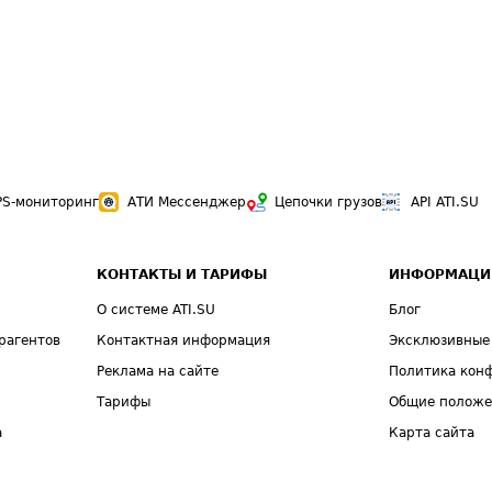
PS-мониторинг
АТИ Мессенджер
Цепочки грузов
API ATI.SU
КОНТАКТЫ И ТАРИФЫ
ИНФОРМАЦИ
О системе ATI.SU
Блог
рагентов
Контактная информация
Эксклюзивные
Реклама на сайте
Политика кон
Тарифы
Общие полож
а
Карта сайта