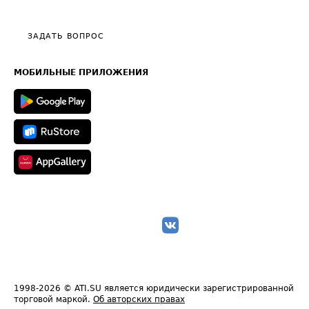
Тарифы
Видео по работе с ATI.SU
Политика конфиденциальности
Полезное по перевозкам
Общие положения
ЗАДАТЬ ВОПРОС
Часто задаваемые вопросы (FAQ)
Карта сайта
Техническая информация
МОБИЛЬНЫЕ ПРИЛОЖЕНИЯ
1998-2026
© ATI.SU является юридически зарегистрированной
торговой маркой.
Об авторских правах