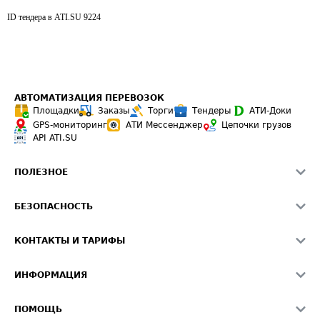
ID тендера в ATI.SU
9224
АВТОМАТИЗАЦИЯ ПЕРЕВОЗОК
Площадки
Заказы
Торги
Тендеры
АТИ-Доки
GPS-мониторинг
АТИ Мессенджер
Цепочки грузов
API ATI.SU
ПОЛЕЗНОЕ
Расчет расстояний
БЕЗОПАСНОСТЬ
Академия ATI.SU
ATI.SU о безопасности
Звезды ATI.SU на вашем сайте
КОНТАКТЫ И ТАРИФЫ
Памятка по проверке контрагентов
Индекс ATI.SU FTL РФ
О системе ATI.SU
Светофор+
Средние ставки
ИНФОРМАЦИЯ
Контактная информация
Страхование
Выгодные направления
Блог
Реклама на сайте
О формировании Паспорта
ПОМОЩЬ
Эксклюзивные материалы