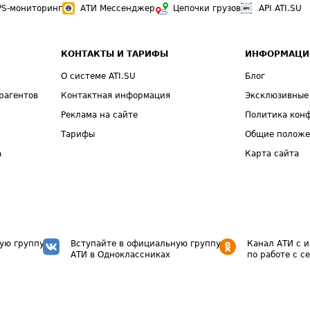
PS-мониторинг
АТИ Мессенджер
Цепочки грузов
API ATI.SU
КОНТАКТЫ И ТАРИФЫ
ИНФОРМАЦИ
О системе ATI.SU
Блог
рагентов
Контактная информация
Эксклюзивные
Реклама на сайте
Политика кон
Тарифы
Общие полож
а
Карта сайта
ую группу
Вступайте в официальную группу
Канал АТИ с 
АТИ в Одноклассниках
по работе с с