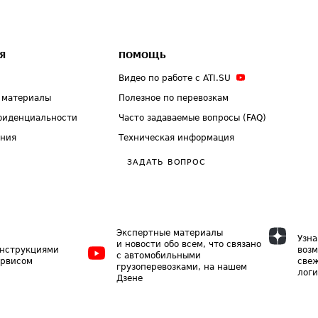
Я
ПОМОЩЬ
Видео по работе с ATI.SU
 материалы
Полезное по перевозкам
фиденциальности
Часто задаваемые вопросы (FAQ)
ения
Техническая информация
ЗАДАТЬ ВОПРОС
Экспертные материалы
Узна
и новости обо всем, что связано
инструкциями
возм
с автомобильными
ервисом
свеж
грузоперевозками, на нашем
логи
Дзене