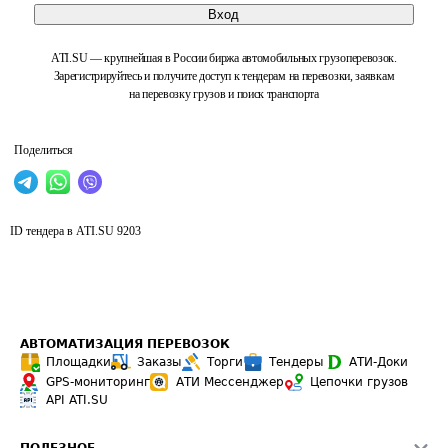
Вход
ATI.SU — крупнейшая в России биржа автомобильных грузоперевозок.
Зарегистрируйтесь и получите доступ к тендерам на перевозки, заявкам
на перевозку грузов и поиск транспорта
Поделиться
ID тендера в ATI.SU
9203
АВТОМАТИЗАЦИЯ ПЕРЕВОЗОК
Площадки
Заказы
Торги
Тендеры
АТИ-Доки
GPS-мониторинг
АТИ Мессенджер
Цепочки грузов
API ATI.SU