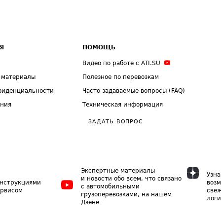
Я
ПОМОЩЬ
Видео по работе с ATI.SU
 материалы
Полезное по перевозкам
фиденциальности
Часто задаваемые вопросы (FAQ)
ения
Техническая информация
ЗАДАТЬ ВОПРОС
Экспертные материалы
Узна
и новости обо всем, что связано
инструкциями
возм
с автомобильными
ервисом
свеж
грузоперевозками, на нашем
логи
Дзене