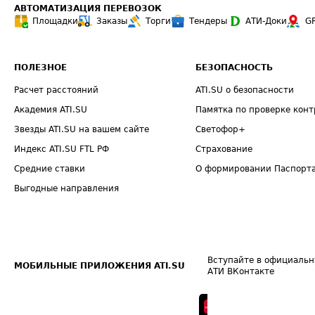
АВТОМАТИЗАЦИЯ ПЕРЕВОЗОК
Площадки
Заказы
Торги
Тендеры
АТИ-Доки
G
ПОЛЕЗНОЕ
БЕЗОПАСНОСТЬ
Расчет расстояний
ATI.SU о безопасности
Академия ATI.SU
Памятка по проверке конт
Звезды ATI.SU на вашем сайте
Светофор+
Индекс ATI.SU FTL РФ
Страхование
Средние ставки
О формировании Паспорт
Выгодные направления
Вступайте в официальн
МОБИЛЬНЫЕ ПРИЛОЖЕНИЯ ATI.SU
АТИ ВКонтакте