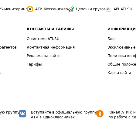
PS-мониторинг
АТИ Мессенджер
Цепочки грузов
API ATI.SU
КОНТАКТЫ И ТАРИФЫ
ИНФОРМАЦИ
О системе ATI.SU
Блог
рагентов
Контактная информация
Эксклюзивные
Реклама на сайте
Политика кон
Тарифы
Общие полож
а
Карта сайта
ую группу
Вступайте в официальную группу
Канал АТИ с 
АТИ в Одноклассниках
по работе с с