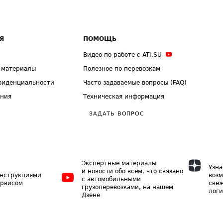
Я
ПОМОЩЬ
Видео по работе с ATI.SU
 материалы
Полезное по перевозкам
фиденциальности
Часто задаваемые вопросы (FAQ)
ения
Техническая информация
ЗАДАТЬ ВОПРОС
Экспертные материалы
Узна
и новости обо всем, что связано
инструкциями
возм
с автомобильными
ервисом
свеж
грузоперевозками, на нашем
логи
Дзене