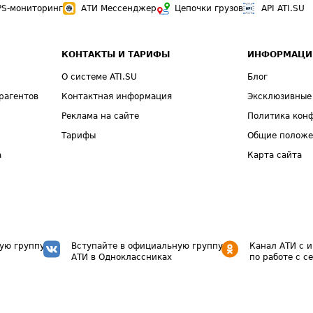
PS-мониторинг
АТИ Мессенджер
Цепочки грузов
API ATI.SU
КОНТАКТЫ И ТАРИФЫ
ИНФОРМАЦИ
О системе ATI.SU
Блог
рагентов
Контактная информация
Эксклюзивные
Реклама на сайте
Политика кон
Тарифы
Общие полож
а
Карта сайта
ую группу
Вступайте в официальную группу
Канал АТИ с 
АТИ в Одноклассниках
по работе с с