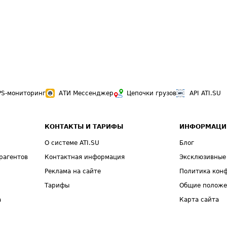
PS-мониторинг
АТИ Мессенджер
Цепочки грузов
API ATI.SU
КОНТАКТЫ И ТАРИФЫ
ИНФОРМАЦИ
О системе ATI.SU
Блог
рагентов
Контактная информация
Эксклюзивные
Реклама на сайте
Политика кон
Тарифы
Общие полож
а
Карта сайта