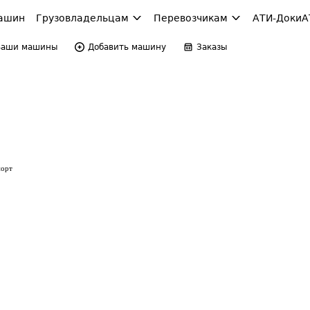
ашин
Грузовладельцам
Перевозчикам
АТИ-Доки
А
Ваши машины
Добавить машину
Заказы
порт