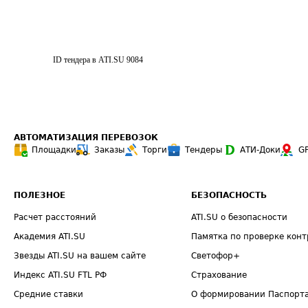
ID тендера в ATI.SU
9084
АВТОМАТИЗАЦИЯ ПЕРЕВОЗОК
Площадки
Заказы
Торги
Тендеры
АТИ-Доки
G
ПОЛЕЗНОЕ
БЕЗОПАСНОСТЬ
Расчет расстояний
ATI.SU о безопасности
Академия ATI.SU
Памятка по проверке конт
Звезды ATI.SU на вашем сайте
Светофор+
Индекс ATI.SU FTL РФ
Страхование
Средние ставки
О формировании Паспорт