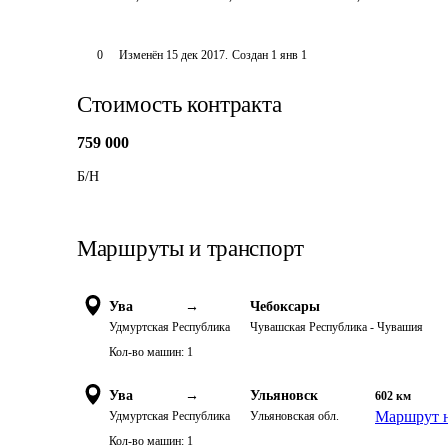
0
Изменён
15 дек 2017
.
Создан
1 янв 1
Стоимость контракта
759 000
Б/Н   
Маршруты и транспорт
Ува
→
Чебоксары
Удмуртская Республика
Чувашская Республика - Чувашия
Кол-во машин:
1
Ува
→
Ульяновск
602
км
Маршрут н
Удмуртская Республика
Ульяновская обл.
Кол-во машин:
1