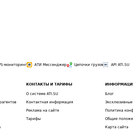
PS-мониторинг
АТИ Мессенджер
Цепочки грузов
API ATI.SU
КОНТАКТЫ И ТАРИФЫ
ИНФОРМАЦИ
О системе ATI.SU
Блог
рагентов
Контактная информация
Эксклюзивные
Реклама на сайте
Политика кон
Тарифы
Общие полож
а
Карта сайта