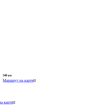
540
км
Маршрут на карте
а карте