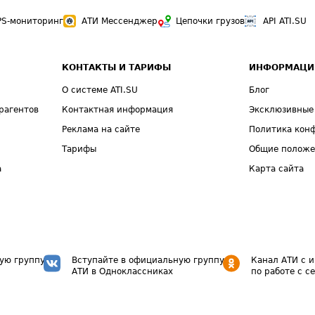
PS-мониторинг
АТИ Мессенджер
Цепочки грузов
API ATI.SU
КОНТАКТЫ И ТАРИФЫ
ИНФОРМАЦИ
О системе ATI.SU
Блог
рагентов
Контактная информация
Эксклюзивные
Реклама на сайте
Политика кон
Тарифы
Общие полож
а
Карта сайта
ую группу
Вступайте в официальную группу
Канал АТИ с 
АТИ в Одноклассниках
по работе с с