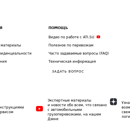
Я
ПОМОЩЬ
Видео по работе с ATI.SU
 материалы
Полезное по перевозкам
фиденциальности
Часто задаваемые вопросы (FAQ)
ения
Техническая информация
ЗАДАТЬ ВОПРОС
Экспертные материалы
Узна
и новости обо всем, что связано
инструкциями
возм
с автомобильными
ервисом
свеж
грузоперевозками, на нашем
логи
Дзене