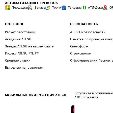
АВТОМАТИЗАЦИЯ ПЕРЕВОЗОК
Площадки
Заказы
Торги
Тендеры
АТИ-Доки
G
ПОЛЕЗНОЕ
БЕЗОПАСНОСТЬ
Расчет расстояний
ATI.SU о безопасности
Академия ATI.SU
Памятка по проверке конт
Звезды ATI.SU на вашем сайте
Светофор+
Индекс ATI.SU FTL РФ
Страхование
Средние ставки
О формировании Паспорт
Выгодные направления
Вступайте в официальн
МОБИЛЬНЫЕ ПРИЛОЖЕНИЯ ATI.SU
АТИ ВКонтакте