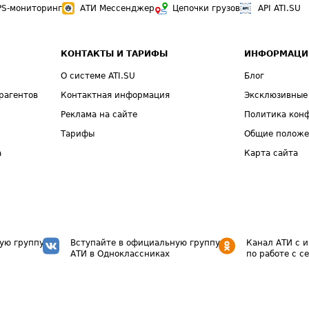
PS-мониторинг
АТИ Мессенджер
Цепочки грузов
API ATI.SU
КОНТАКТЫ И ТАРИФЫ
ИНФОРМАЦИ
О системе ATI.SU
Блог
рагентов
Контактная информация
Эксклюзивные
Реклама на сайте
Политика кон
Тарифы
Общие полож
а
Карта сайта
ую группу
Вступайте в официальную группу
Канал АТИ с 
АТИ в Одноклассниках
по работе с с