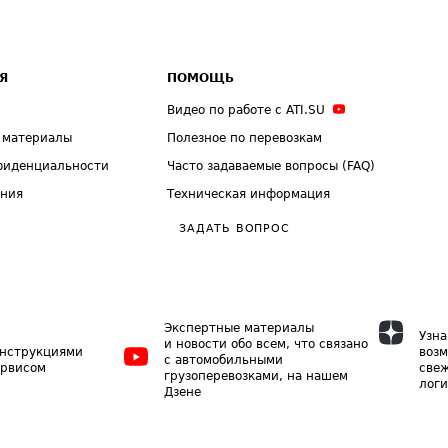
Я
ПОМОЩЬ
Видео по работе с ATI.SU
 материалы
Полезное по перевозкам
фиденциальности
Часто задаваемые вопросы (FAQ)
ения
Техническая информация
ЗАДАТЬ ВОПРОС
Экспертные материалы
Узна
и новости обо всем, что связано
инструкциями
возм
с автомобильными
ервисом
свеж
грузоперевозками, на нашем
логи
Дзене