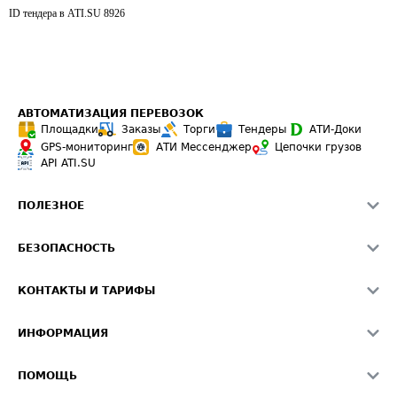
ID тендера в ATI.SU
8926
АВТОМАТИЗАЦИЯ ПЕРЕВОЗОК
Площадки
Заказы
Торги
Тендеры
АТИ-Доки
GPS-мониторинг
АТИ Мессенджер
Цепочки грузов
API ATI.SU
ПОЛЕЗНОЕ
Расчет расстояний
БЕЗОПАСНОСТЬ
Академия ATI.SU
ATI.SU о безопасности
Звезды ATI.SU на вашем сайте
КОНТАКТЫ И ТАРИФЫ
Памятка по проверке контрагентов
Индекс ATI.SU FTL РФ
О системе ATI.SU
Светофор+
Средние ставки
ИНФОРМАЦИЯ
Контактная информация
Страхование
Выгодные направления
Блог
Реклама на сайте
О формировании Паспорта
ПОМОЩЬ
Эксклюзивные материалы
Тарифы