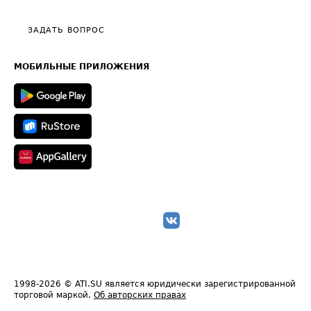
Видео по работе с ATI.SU
Политика конфиденциальности
Полезное по перевозкам
Общие положения
ЗАДАТЬ ВОПРОС
Часто задаваемые вопросы (FAQ)
Карта сайта
Техническая информация
МОБИЛЬНЫЕ ПРИЛОЖЕНИЯ
1998-2026
© ATI.SU является юридически зарегистрированной
торговой маркой.
Об авторских правах