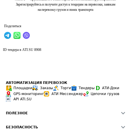
Зарегистрируйтесь и получите доступ к тендерам на перевозки, заявкам
на перевозку грузов и поиск транспорта
Поделиться
ID тендера в ATI.SU
8908
АВТОМАТИЗАЦИЯ ПЕРЕВОЗОК
Площадки
Заказы
Торги
Тендеры
АТИ-Доки
GPS-мониторинг
АТИ Мессенджер
Цепочки грузов
API ATI.SU
ПОЛЕЗНОЕ
Расчет расстояний
БЕЗОПАСНОСТЬ
Академия ATI.SU